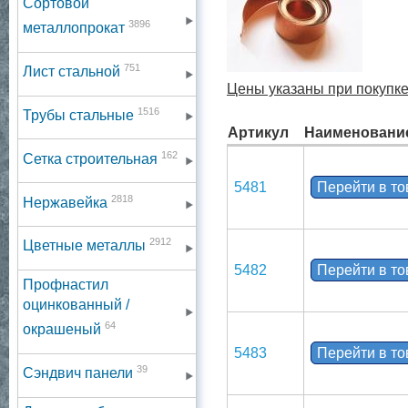
Сортовой
3896
металлопрокат
751
Лист стальной
Цены указаны при покупке
1516
Трубы стальные
Артикул
Наименовани
162
Сетка строительная
5481
Перейти в т
2818
Нержавейка
2912
Цветные металлы
5482
Перейти в т
Профнастил
оцинкованный /
64
окрашеный
5483
Перейти в т
39
Сэндвич панели