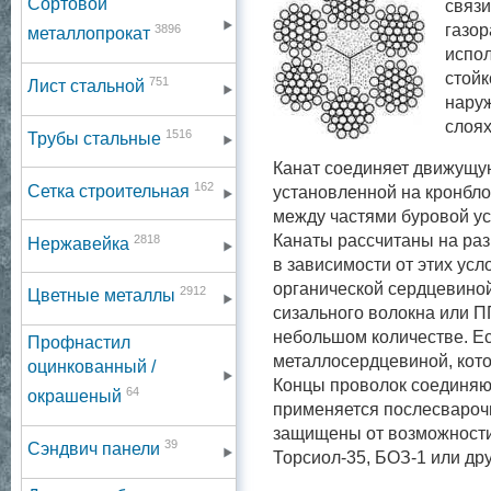
Сортовой
связи
газор
3896
металлопрокат
испол
стойк
751
Лист стальной
нару
слоях
1516
Трубы стальные
Канат соединяет движущую
162
Сетка строительная
установленной на кронбло
между частями буровой ус
2818
Канаты рассчитаны на раз
Нержавейка
в зависимости от этих усл
органической сердцевиной
2912
Цветные металлы
сизального волокна или П
небольшом количестве. Есл
Профнастил
металлосердцевиной, кото
оцинкованный /
Концы проволок соединяю
64
окрашеный
применяется послесварочн
защищены от возможности
39
Сэндвич панели
Торсиол-35, БОЗ-1 или дру