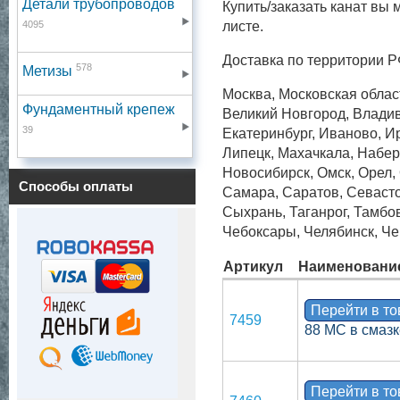
Детали трубопроводов
Купить/заказать канат вы 
4095
листе.
Доставка по территории Р
578
Метизы
Москва, Московская област
Фундаментный крепеж
Великий Новгород, Владив
39
Екатеринбург, Иваново, Ир
Липецк, Махачкала, Набер
Новосибирск, Омск, Орел, 
Способы оплаты
Самара, Саратов, Севаст
Сыхрань, Таганрог, Тамбов
Чебоксары, Челябинск, Че
Артикул
Наименовани
Перейти в т
7459
88 МС в смазк
Перейти в т