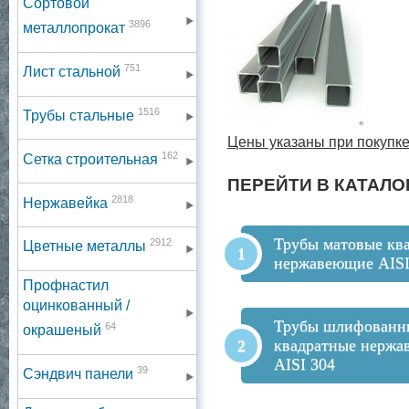
Сортовой
3896
металлопрокат
751
Лист стальной
1516
Трубы стальные
Цены указаны при покупке
162
Сетка строительная
ПЕРЕЙТИ В КАТАЛО
2818
Нержавейка
Трубы матовые кв
2912
Цветные металлы
нержавеющие AISI
Профнастил
оцинкованный /
Трубы шлифованн
64
окрашеный
квадратные нерж
AISI 304
39
Сэндвич панели