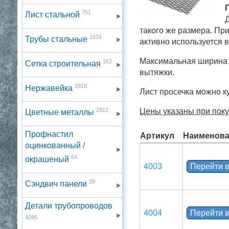
751
Лист стальной
Д
такого же размера. Пр
1516
Трубы стальные
активно используется 
Максимальная ширина л
162
Сетка строительная
вытяжки.
2818
Нержавейка
Лист просечка можно к
2912
Цены указаны при покуп
Цветные металлы
Профнастил
Артикул
Наименова
оцинкованный /
64
окрашеный
4003
Перейти в
39
Сэндвич панели
Детали трубопроводов
4004
Перейти в
4095