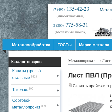
135-42-23
+7 (495)
(многоканальный)
775-58-31
8 (800)
(бесплатный звонок)
Металлообработка
ГОСТы
Марки металла
Металлопрокат →
Лист 
Каталог товаров
Канаты (тросы)
Лист ПВЛ (П
5529
стальные
Скачать прайс-лист 
190
Такелаж
Сортовой
и
с
3896
металлопрокат