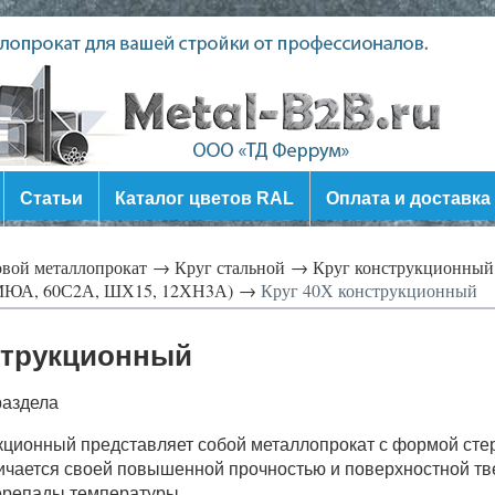
Статьи
Каталог цветов RAL
Оплата и доставка
овой металлопрокат →
Круг стальной →
Круг конструкционный (
МЮА, 60С2А, ШХ15, 12ХН3А) →
Круг 40Х конструкционный
струкционный
раздела
укционный представляет собой металлопрокат c формой стер
личается своей повышенной прочностью и поверхностной тве
ерепады температуры.