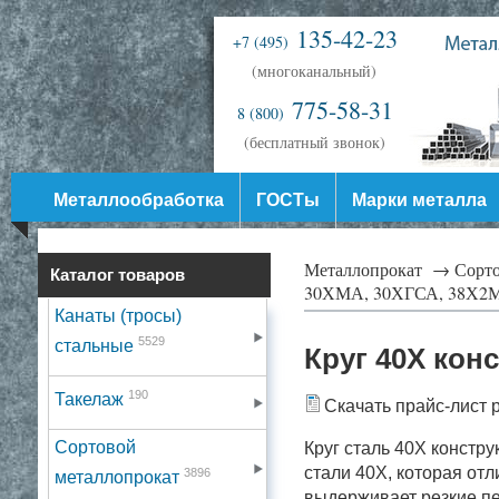
135-42-23
+7 (495)
(многоканальный)
775-58-31
8 (800)
(бесплатный звонок)
Металлообработка
ГОСТы
Марки металла
Металлопрокат →
Сорт
Каталог товаров
30ХМА, 30ХГСА, 38Х2
Канаты (тросы)
5529
стальные
Круг 40Х кон
190
Такелаж
Скачать прайс-лист 
Сортовой
Круг сталь 40Х констр
стали 40X, которая от
3896
металлопрокат
выдерживает резкие п