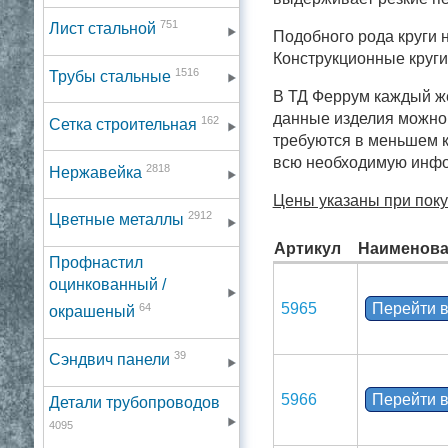
751
Лист стальной
Подобного рода круги 
Конструкционные круги
1516
Трубы стальные
В ТД Феррум каждый же
данные изделия можно 
162
Сетка строительная
требуются в меньшем ко
всю необходимую инфо
2818
Нержавейка
Цены указаны при покуп
2912
Цветные металлы
Артикул
Наименова
Профнастил
оцинкованный /
5965
Перейти в
64
окрашеный
39
Сэндвич панели
5966
Перейти в
Детали трубопроводов
4095