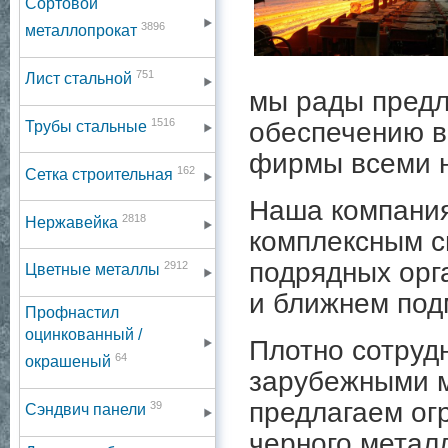
Сортовой
3896
металлопрокат
751
Лист стальной
мы рады предл
1516
обеспечению в
Трубы стальные
фирмы всеми 
162
Сетка строительная
Наша компания
2818
Нержавейка
комплексным с
подрядных орг
2912
Цветные металлы
и ближнем под
Профнастил
оцинкованный /
Плотно сотруд
64
окрашеный
зарубежными 
предлагаем ог
39
Сэндвич панели
черного метал