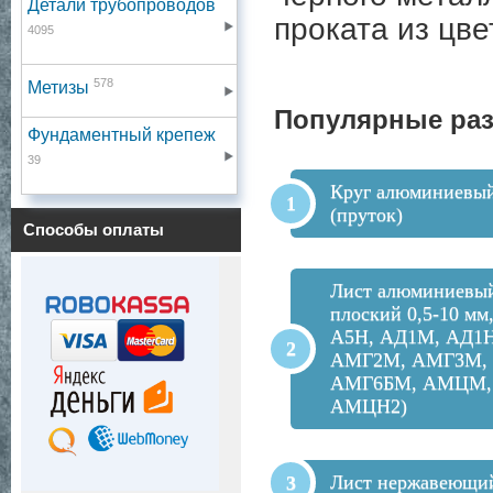
Детали трубопроводов
проката из цв
4095
578
Метизы
Популярные ра
Фундаментный крепеж
39
Круг алюминиевы
(пруток)
Способы оплаты
Лист алюминиевы
плоский 0,5-10 мм
А5Н, АД1М, АД1Н
АМГ2М, АМГ3М,
АМГ6БМ, АМЦМ,
АМЦН2)
Лист нержавеющи