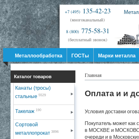
135-42-23
+7 (495)
(многоканальный)
775-58-31
8 (800)
(бесплатный звонок)
Металлообработка
ГОСТы
Марки металла
Главная
Каталог товаров
Канаты (тросы)
Оплата и и д
5529
стальные
190
Такелаж
Условия доставки огов
Покупатель может как 
Сортовой
в МОСКВЕ и МОСКОВСК
3896
металлопрокат
очереди и в Московски