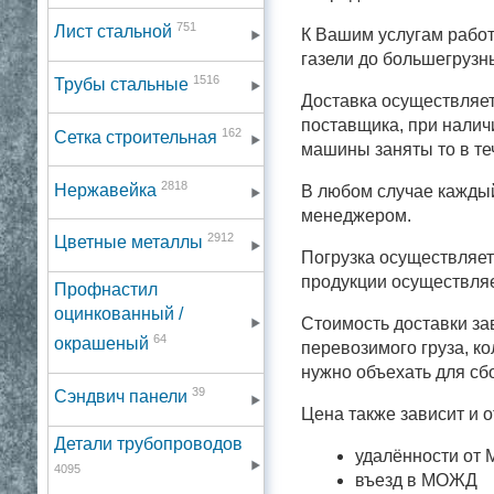
751
Лист стальной
К Вашим услугам рабо
газели до большегрузн
1516
Трубы стальные
Доставка осуществляет
поставщика, при налич
162
Сетка строительная
машины заняты то в те
2818
Нержавейка
В любом случае каждый
менеджером.
2912
Цветные металлы
Погрузка осуществляе
продукции осуществляе
Профнастил
оцинкованный /
Стоимость доставки за
64
окрашеный
перевозимого груза, к
нужно объехать для сбо
39
Сэндвич панели
Цена также зависит и о
Детали трубопроводов
удалённости от
4095
въезд в МОЖД