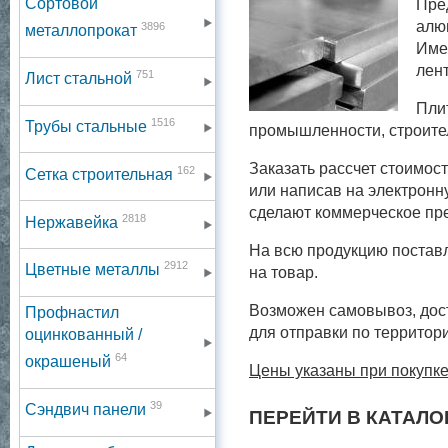
Сортовой
Пре
алю
3896
металлопрокат
Име
лент
751
Лист стальной
Пли
1516
Трубы стальные
промышленности, строител
Заказать рассчет стоимос
162
Сетка строительная
или написав на электронн
сделают коммерческое пр
2818
Нержавейка
На всю продукцию постав
2912
Цветные металлы
на товар.
Возможен самовывоз, дост
Профнастил
для отправки по территор
оцинкованный /
64
окрашеный
Цены указаны при покупке
39
Сэндвич панели
ПЕРЕЙТИ В КАТАЛО