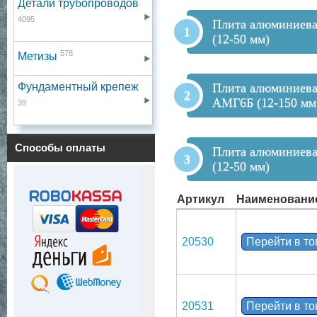
Детали трубопроводов
4095
Плита алюминиев
(12-50 мм)
578
Метизы
Фундаментный крепеж
Плита алюминиева
АМГ6Б (12-150 мм
39
Способы оплаты
Плита алюминиев
(12-50 мм)
Артикул
Наименовани
20530
Перейти в т
20531
Перейти в т