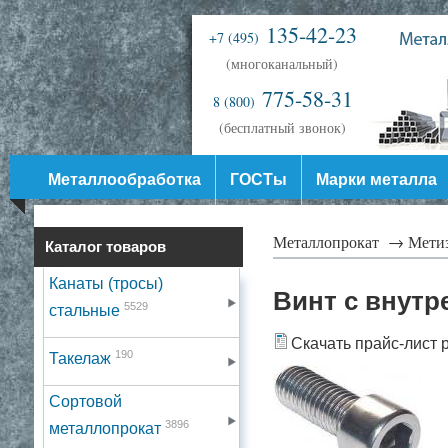
135-42-23
+7 (495)
(многоканальный)
775-58-31
8 (800)
(бесплатный звонок)
Металлообработка
ГОСТы
Марки металла
Металлопрокат →
Мети
Каталог товаров
Канаты (тросы)
Винт с внут
5529
стальные
Скачать прайс-лист 
190
Такелаж
Сортовой
3896
металлопрокат