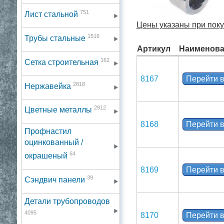
751
Лист стальной
Цены указаны при покуп
1516
Трубы стальные
Артикул
Наименова
162
Сетка строительная
8167
Перейти в
2818
Нержавейка
2912
Цветные металлы
8168
Перейти в
Профнастил
оцинкованный /
64
окрашеный
8169
Перейти в
39
Сэндвич панели
Детали трубопроводов
4095
8170
Перейти в