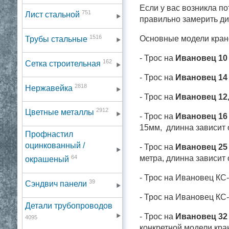
Если у вас возникла п
751
Лист стальной
правильно замерить ди
1516
Основные модели кран
Трубы стальные
- Трос на
Ивановец 10
162
Сетка строительная
- Трос на
Ивановец 14
2818
Нержавейка
- Трос на
Ивановец 12,
2912
Цветные металлы
- Трос на
Ивановец 16
15мм, длинна зависит 
Профнастил
оцинкованный /
- Трос на
Ивановец 25
64
метра, длинна зависит 
окрашеный
- Трос на Ивановец КС-
39
Сэндвич панели
- Трос на Ивановец КС-
Детали трубопроводов
- Трос на
Ивановец 32
4095
конкретной модели кра