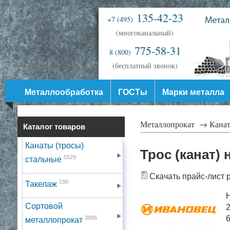
135-42-23
+7 (495)
(многоканальный)
775-58-31
8 (800)
(бесплатный звонок)
Металлообработка
ГОСТы
Марки металла
Металлопрокат →
Канат
Каталог товаров
Канаты (тросы)
Трос (канат)
5529
стальные
Скачать прайс-лист 
190
Такелаж
Н
Сортовой
2
6
3896
металлопрокат