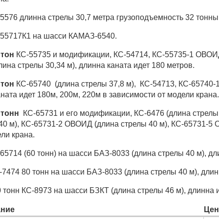
-5576 длинна стрелы 30,7 метра грузоподъемность 32 тонны,
55717К1 на шасси КАМАЗ-6540.
 тон
КС-55735 и модификации,
КС-54714,
КС-55735-1 ОВОИД
лина стрелы 30,34 м), длинна каната идет 180 метров.
 тон
КС-65740
(длина стрелы 37,8 м)
,
КС-54713,
КС-65740-
аната идет
180м, 200м, 220м в зависимости от модели крана.
 тонн
КС-65731
и его модификации
,
КС-6476 (длина стрелы
40 м),
КС-65731-2 ОВОИД (длина стрелы 40 м),
КС-65731-5 
ли крана.
65714 (60 тонн) на шасси
БАЗ-8033 (длина стрелы 40 м), дл
7474 80 тонн на шасси БАЗ-8033 (длина стрелы 40 м), длин
0
тонн
КС-8973 на шасси БЗКТ (длина стрелы 46 м), длинна 
ние
Цен