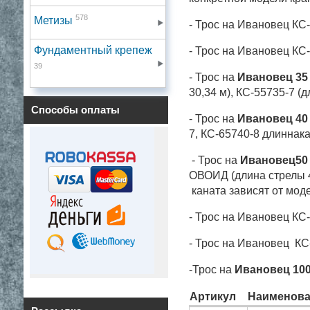
578
Метизы
- Трос на Ивановец КС
Фундаментный крепеж
- Трос на Ивановец
КС-
39
- Трос на
Ивановец 35
30,34 м),
КС-55735-7 (д
Способы оплаты
- Трос на
Ивановец 40
7,
КС-65740-8 длиннак
- Трос на
Ивановец50
ОВОИД (длина стрелы 
каната зависят от моде
- Трос на Ивановец
КС-
- Трос на Ивановец
КС-
-Трос на
Ивановец 10
Артикул
Наименова