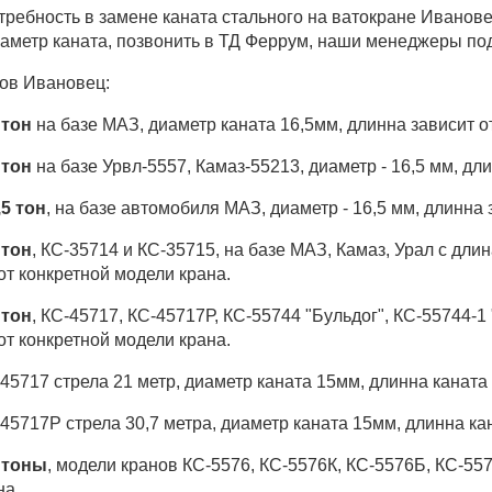
отребность в замене каната стального на ватокране Иванов
аметр каната, позвонить в ТД Феррум, наши менеджеры под
ов Ивановец:
 тон
на базе МАЗ, диаметр каната 16,5мм, длинна зависит о
 тон
на базе Урвл-5557, Камаз-55213,
диаметр - 16,5 мм, дл
5 тон
, на базе автомобиля МАЗ, диаметр - 16,5 мм, длинна 
 тон
, КС-35714 и КС-35715, на базе МАЗ, Камаз, Урал с длин
от конкретной модели крана.
 тон
, КС-45717, КС-45717Р,
КС-55744 "Бульдог",
КС-55744-1 
от конкретной модели крана.
45717 стрела 21 метр, диаметр каната 15мм, длинна каната
45717Р стрела 30,7 метра, диаметр каната 15мм, длинна ка
 тоны
, модели кранов
КС-5576,
КС-5576К,
КС-5576Б,
КС-557
на.