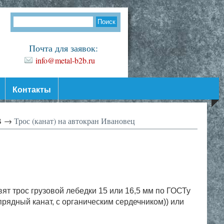
Почта для заявок:
info@metal-b2b.ru
Контакты
В →
Трос (канат) на автокран Ивановец
ят трос грузовой лебедки 15 или 16,5 мм по ГОСТу
6-прядный канат, с органическим сердечником)) или