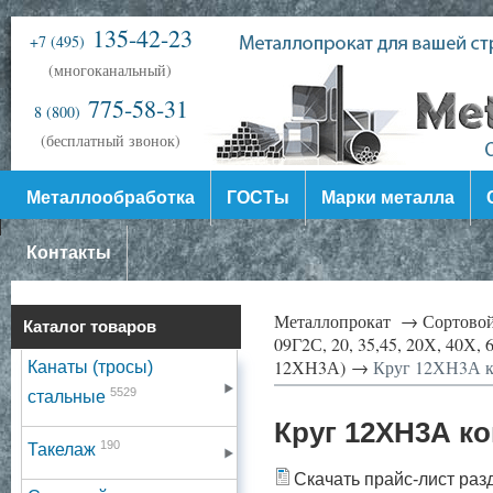
135-42-23
+7 (495)
(многоканальный)
775-58-31
8 (800)
(бесплатный звонок)
Металлообработка
ГОСТы
Марки металла
Контакты
Металлопрокат →
Сортово
Каталог товаров
09Г2С, 20, 35,45, 20Х, 40
12ХН3А) →
Круг 12ХН3А к
Канаты (тросы)
5529
стальные
Круг 12ХН3А к
190
Такелаж
Скачать прайс-лист раз