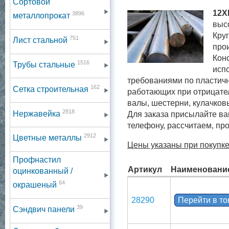
Сортовой
12Х
3896
металлопрокат
выс
Кру
751
Лист стальной
про
Кон
1516
Трубы стальные
исп
требованиями по пластичн
162
Сетка строительная
работающих при отрицат
валы, шестерни, кулачков
2818
Нержавейка
Для заказа присылайте ва
телефону, рассчитаем, пр
2912
Цветные металлы
Цены указаны при покупке
Профнастил
Артикул
Наименовани
оцинкованный /
64
окрашеный
28290
Перейти в т
39
Сэндвич панели