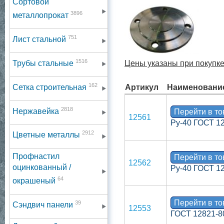
Сортовой
3896
металлопрокат
751
Лист стальной
1516
Трубы стальные
Цены указаны при покупке 
162
Сетка строительная
Артикул
Наименовани
2818
Нержавейка
Перейти в т
12561
Ру-40 ГОСТ 1
2912
Цветные металлы
Профнастил
Перейти в т
12562
оцинкованный /
Ру-40 ГОСТ 1
64
окрашеный
Перейти в т
39
Сэндвич панели
12553
ГОСТ 12821-8