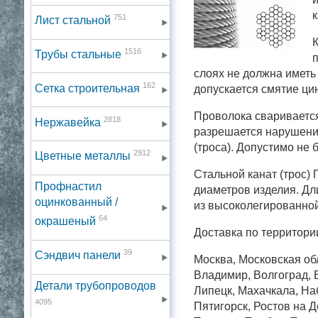
к
751
Лист стальной
К
1516
Трубы стальные
п
слоях не должна иметь
162
Сетка строительная
допускается смятие цин
Проволока сваривается
2818
Нержавейка
разрешается нарушени
(троса). Допустимо не 
2912
Цветные металлы
Стальной канат (трос)
Профнастил
диаметров изделия. Дли
оцинкованный /
из высоколегированной
64
окрашеный
Доставка по территори
39
Сэндвич панели
Москва, Московская обл
Владимир, Волгоград, В
Детали трубопроводов
Липецк, Махачкала, На
4095
Пятигорск, Ростов на 