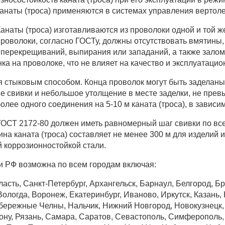
анаты (троса) применяются в системах управления вертоле
анаты (троса) изготавливаются из проволоки одной и той 
роволоки, согласно ГОСТу, должны отсутствовать вмятины
 перекрещиваний, выпирания или западаний, а также залом
ка на проволоке, что не влияет на качество и эксплуатацио
 стыковым способом. Конца проволок могут быть заделаны 
е свивки и небольшое утолщение в месте заделки, не пр
более одного соединения на 5-10 м каната (троса), в зависим
 ГОСТ 2172-80 должен иметь равномерный шаг свивки по в
на каната (троса) составляет не менее 300 м для изделий и
 коррозионностойкой стали.
и РФ возможна по всем городам включая:
асть, Санкт-Петербург, Архангельск, Барнаул, Белгород, Б
ологда, Воронеж, Екатеринбург, Иваново, Иркутск, Казань, К
бережные Челны, Нальчик, Нижний Новгород, Новокузнецк, 
Дону, Рязань, Самара, Саратов, Севастополь, Симферополь