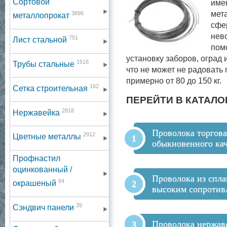
Сортовой
име
мет
3896
металлопрокат
сфер
нев
751
Лист стальной
пом
установку заборов, оград 
1516
Трубы стальные
что не может не радовать
примерно от 80 до 150 кг.
162
Сетка строительная
ПЕРЕЙТИ В КАТАЛО
2818
Нержавейка
Проволока торгова
2912
Цветные металлы
обыкновенного кач
Профнастил
оцинкованный /
Проволока из спла
64
окрашеный
высоким сопротив
39
Сэндвич панели
Проволока нержа