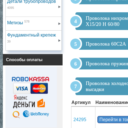
Детали трубопроводов
4095
Проволока нихром
578
Метизы
Х15/20 Н 60/80
Фундаментный крепеж
39
Проволока 60С2А
Способы оплаты
Проволока пружин
Проволока холодн
высадки
Артикул
Наименовани
24295
Перейти в т