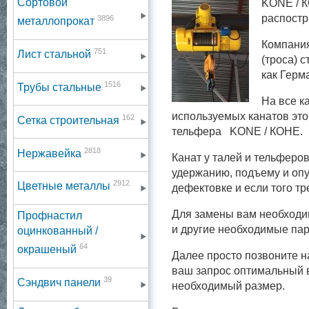
Сортовой
KONE / К
распостр
3896
металлопрокат
Компания
751
Лист стальной
(троса) 
как Герм
1516
Трубы стальные
На все к
используемых канатов это
162
Сетка строительная
тельфера KONE / КОНЕ.
2818
Нержавейка
Канат у талей и тельферов
удержанию, подъему и опу
2912
Цветные металлы
дефектовке и если того тр
Для замены вам необходим
Профнастил
и другие необходимые пар
оцинкованный /
64
окрашеный
Далее просто позвоните н
ваш запрос оптимальный в
39
Сэндвич панели
необходимый размер.