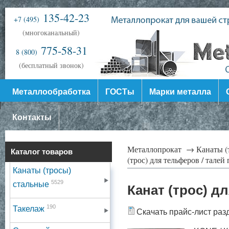
135-42-23
+7 (495)
(многоканальный)
775-58-31
8 (800)
(бесплатный звонок)
Металлообработка
ГОСТы
Марки металла
Контакты
Металлопрокат →
Канаты (
Каталог товаров
(трос) для тельферов / тале
Канаты (тросы)
5529
стальные
Канат (трос) д
190
Такелаж
Скачать прайс-лист раз