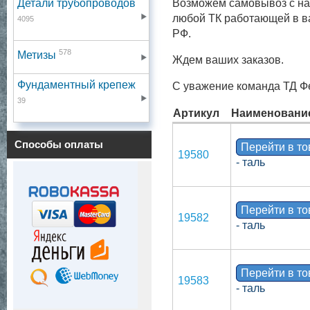
Детали трубопроводов
Возможем самовывоз с наш
любой ТК работающей в в
4095
РФ.
578
Метизы
Ждем ваших заказов.
Фундаментный крепеж
С уважение команда ТД Ф
39
Артикул
Наименовани
Способы оплаты
Перейти в т
19580
- таль
Перейти в т
19582
- таль
Перейти в т
19583
- таль