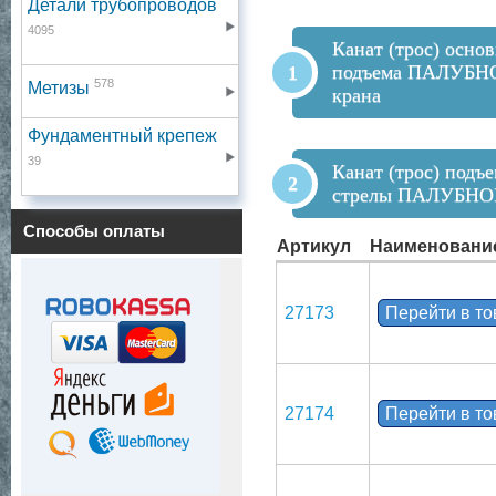
Детали трубопроводов
4095
Канат (трос) осно
подъема ПАЛУБН
578
Метизы
крана
Фундаментный крепеж
39
Канат (трос) подъ
стрелы ПАЛУБНО
Способы оплаты
Артикул
Наименовани
27173
Перейти в т
27174
Перейти в т