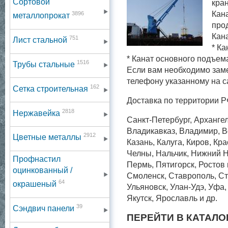
Сортовой
кра
Кана
3896
металлопрокат
про
Кан
751
Лист стальной
* К
* Канат основного подъем
1516
Трубы стальные
Если вам необходимо зам
телефону указанному на с
162
Сетка строительная
Доставка по территории Р
2818
Нержавейка
Санкт-Петербург, Архангел
Владикавказ, Владимир, Во
2912
Цветные металлы
Казань, Калуга, Киров, Кр
Челны, Нальчик, Нижний Н
Профнастил
Пермь, Пятигорск, Ростов
оцинкованный /
Смоленск, Ставрополь, Ст
64
окрашеный
Ульяновск, Улан-Удэ, Уфа
Якутск, Ярославль и др.
39
Сэндвич панели
ПЕРЕЙТИ В КАТАЛО