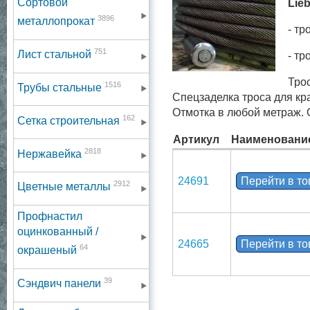
Сортовой
Lie
3896
металлопрокат
- т
751
Лист стальной
- т
Тро
1516
Трубы стальные
Спецзаделка троса для кр
Отмотка в любой метраж. 
162
Сетка строительная
Артикул
Наименовани
2818
Нержавейка
24691
Перейти в т
2912
Цветные металлы
Профнастил
оцинкованный /
24665
Перейти в т
64
окрашеный
39
Сэндвич панели