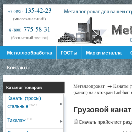
135-42-23
+7 (495)
(многоканальный)
775-58-31
8 (800)
(бесплатный звонок)
Металлообработка
ГОСТы
Марки металла
Контакты
Металлопрокат →
Канаты (
Каталог товаров
(канат) на автокран Liebherr
Канаты (тросы)
5529
стальные
Грузовой канат
190
Такелаж
Скачать прайс-лист раз