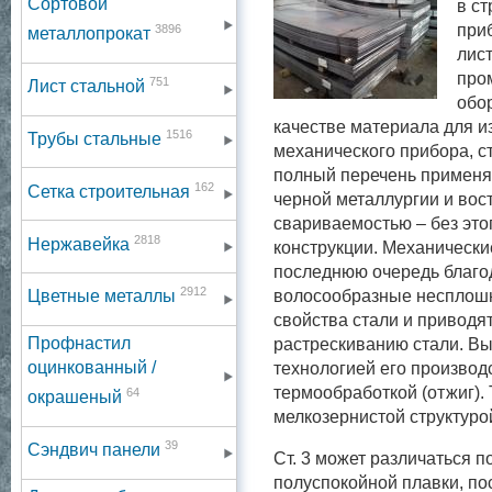
Сортовой
в с
при
3896
металлопрокат
лист
про
751
Лист стальной
обор
качестве материала для и
1516
Трубы стальные
механического прибора, ст
полный перечень применяе
162
Сетка строительная
черной металлургии и вос
свариваемостью – без это
2818
Нержавейка
конструкции. Механические 
последнюю очередь благо
2912
волосообразные несплошн
Цветные металлы
свойства стали и приводя
Профнастил
растрескиванию стали. Вы
оцинкованный /
технологией его производ
термообработкой (отжиг).
64
окрашеный
мелкозернистой структуро
39
Сэндвич панели
Ст. 3 может различаться п
полуспокойной плавки, п