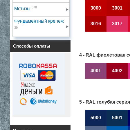
3000
3001
578
Метизы
Фундаментный крепеж
3016
3017
39
Способы оплаты
4 - RAL фиолетовая с
4001
4002
5 - RAL голубая серия
5000
5001