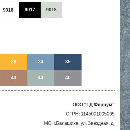
9017
9018
9016
26
34
35
43
44
40
ООО "ТД Феррум"
ОГРН: 1145001005005
МО, г.Балашиха, ул. Звездная, д.