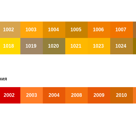
1002
1003
1004
1005
1006
1007
1018
1019
1020
1021
1023
1024
рия
2002
2003
2004
2008
2009
2010