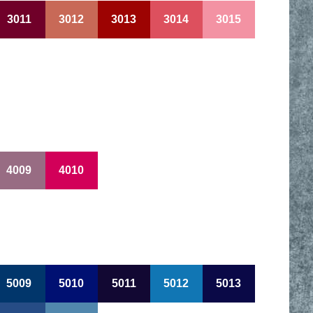
3011
3012
3013
3014
3015
4009
4010
5009
5010
5011
5012
5013