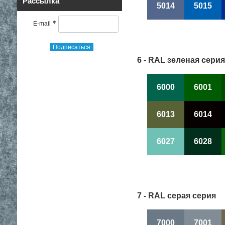
Рассылка
5014
5015
*
E-mail
Подписаться
6 - RAL зеленая серия
6000
6001
6013
6014
6027
6028
7 - RAL серая серия
7000
7001