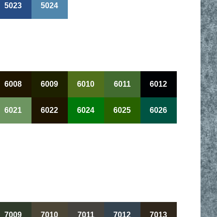
5023
5024
6008
6009
6010
6011
6012
6021
6022
6024
6025
6026
7009
7010
7011
7012
7013