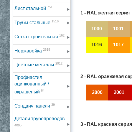
751
Лист стальной
1 - RAL желтая серия
1516
Трубы стальные
1000
1001
162
Сетка строительная
1016
1017
2818
Нержавейка
2912
Цветные металлы
2 - RAL оранжевая се
Профнастил
оцинкованный /
64
окрашеный
2000
2001
39
Сэндвич панели
Детали трубопроводов
3 - RAL красная серия
4095