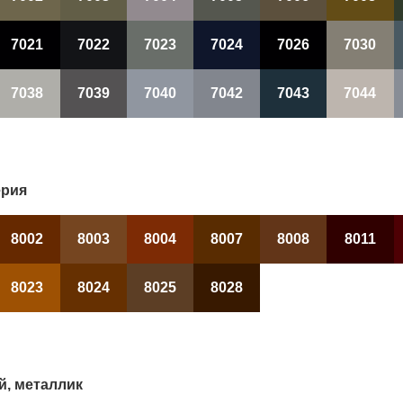
7021
7022
7023
7024
7026
7030
7038
7039
7040
7042
7043
7044
ерия
8002
8003
8004
8007
8008
8011
8023
8024
8025
8028
й, металлик