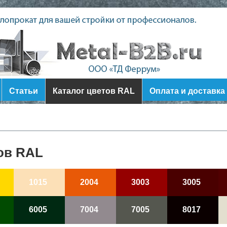
Статьи
Каталог цветов RAL
Оплата и доставка
ов RAL
1015
2004
3003
3005
6005
7004
7005
8017