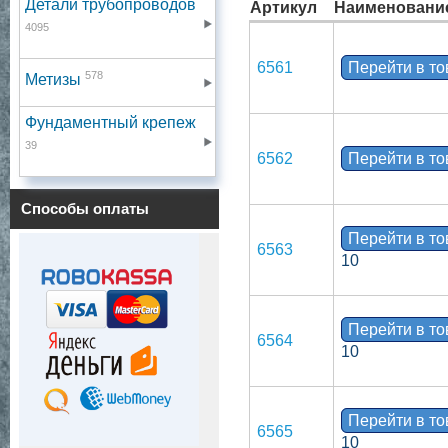
Детали трубопроводов
Артикул
Наименовани
4095
6561
Перейти в т
578
Метизы
Фундаментный крепеж
39
6562
Перейти в т
Способы оплаты
Перейти в т
6563
10
Перейти в т
6564
10
Перейти в т
6565
10