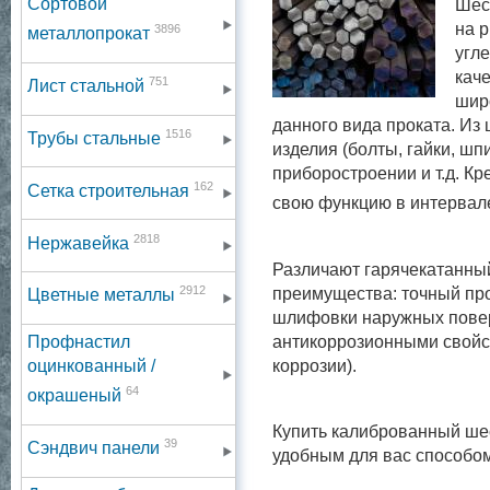
Сортовой
Шес
на р
3896
металлопрокат
угл
каче
751
Лист стальной
шир
данного вида проката. Из
1516
Трубы стальные
изделия (болты, гайки, шп
приборостроении и т.д. К
162
Сетка строительная
свою функцию в интервале
2818
Нержавейка
Различают гарячекатанны
2912
преимущества: точный пр
Цветные металлы
шлифовки наружных повер
антикоррозионными свойст
Профнастил
коррозии).
оцинкованный /
64
окрашеный
Купить калиброванный ше
39
Сэндвич панели
удобным для вас способо