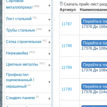
Сортовой
Скачать прайс-лист раз
3896
металлопрокат
Артикул
Наименовани
751
Лист стальной
Перейти в т
11787
17376 Дн 108
1516
Трубы стальные
162
Сетка строительная
Перейти в т
11788
17376 Дн 108
2818
Нержавейка
2912
Цветные металлы
Перейти в т
11789
17376 Дн 108
Профнастил
оцинкованный /
64
окрашеный
Перейти в т
11790
17376 Дн 114
39
Сэндвич панели