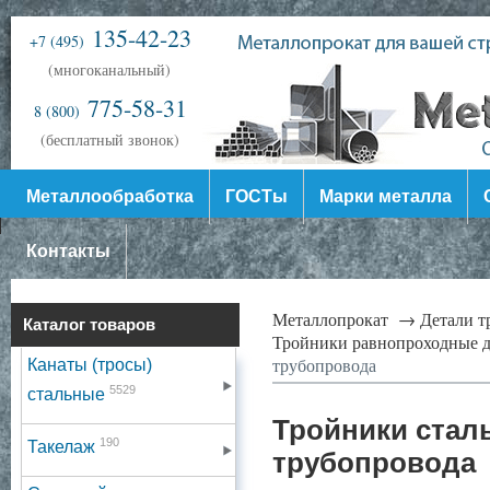
135-42-23
+7 (495)
(многоканальный)
775-58-31
8 (800)
(бесплатный звонок)
Металлообработка
ГОСТы
Марки металла
Контакты
Металлопрокат →
Детали 
Каталог товаров
Тройники равнопроходные 
трубопровода
Канаты (тросы)
5529
стальные
Тройники стал
190
Такелаж
трубопровода