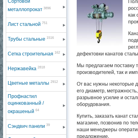
Сортовой
Пол
рос
3896
металлопрокат
как
про
751
Лист стальной
Кан
1516
Трубы стальные
подв
рег
162
Сетка строительная
дефектовки канатов сталь
Мы предлагаем поставку т
2818
Нержавейка
производителей, так и им
2912
Цветные металлы
От вас нужны некоторые д
его диаметр, метражность
Профнастил
разрывное усилие и остал
оцинкованный /
оборудования.
64
окрашеный
Купить, заказать канат с
магазине, позвонив по тел
39
Сэндвич панели
наши менеджеры оператив
предложение.