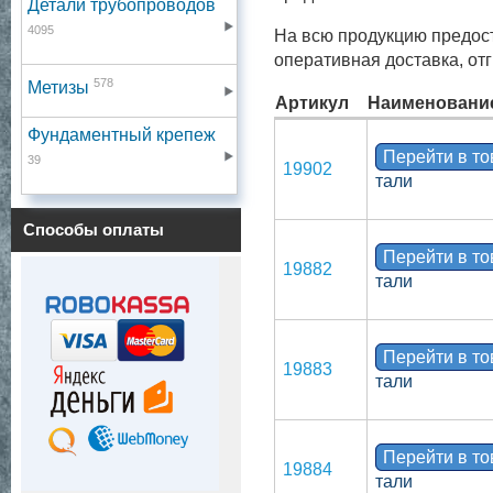
Детали трубопроводов
4095
На всю продукцию предост
оперативная доставка, от
578
Метизы
Артикул
Наименовани
Фундаментный крепеж
Перейти в т
39
19902
тали
Способы оплаты
Перейти в т
19882
тали
Перейти в т
19883
тали
Перейти в т
19884
тали