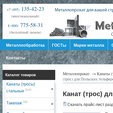
135-42-23
+7 (495)
(многоканальный)
775-58-31
8 (800)
(бесплатный звонок)
Металлообработка
ГОСТы
Марки металла
Контакты
Металлопрокат →
Канаты (
Каталог товаров
(трос) для Польских тельферо
Канаты (тросы)
5529
стальные
Канат (трос) д
190
Такелаж
Скачать прайс-лист раз