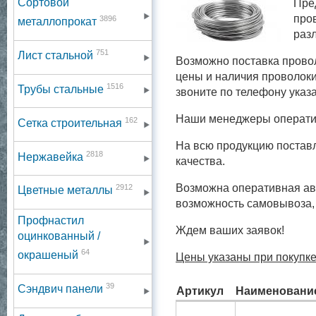
Сортовой
Пре
про
3896
металлопрокат
раз
751
Лист стальной
Возможно поставка провол
цены и наличия проволоки
1516
Трубы стальные
звоните по телефону указ
Наши менеджеры оператив
162
Сетка строительная
На всю продукцию постав
2818
Нержавейка
качества.
Возможна оперативная ав
2912
Цветные металлы
возможность самовывоза,
Профнастил
Ждем ваших заявок!
оцинкованный /
64
окрашеный
Цены указаны при покупке
39
Сэндвич панели
Артикул
Наименовани