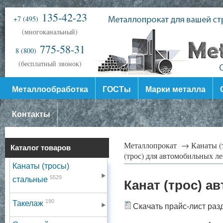
135-42-23
+7 (495)
(многоканальный)
775-58-31
8 (800)
(бесплатный звонок)
Металлообработка
ГОСТы
Марки металла
Контакты
Металлопрокат →
Канаты (
Каталог товаров
(трос) для автомобильных л
Канаты (тросы)
5529
стальные
Канат (трос) а
190
Такелаж
Скачать прайс-лист раз