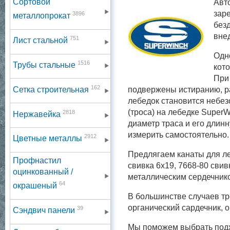
Сортовой
Авт
зар
3896
металлопрокат
без
вне
751
Лист стальной
Одно
1516
Трубы стальные
кото
При
162
Сетка строительная
подвержены истиранию, ра
лебедок становится небез
(троса) на лебедке Super
2818
Нержавейка
диаметр траса и его длин
измерить самостоятельно.
2912
Цветные металлы
Предлягаем канаты для ле
Профнастил
свивка 6х19, 7668-80 свив
оцинкованный /
металлическим сердечник
64
окрашеный
В большинстве случаев тр
органический сардечник, 
39
Сэндвич панели
Мы поможем выбрать подх