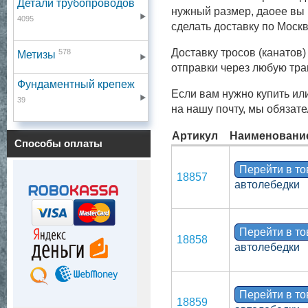
Детали трубопроводов
нужный размер, даоее вы 
4095
сделать доставку по Моск
Доставку тросов (канатов
578
Метизы
отправки через любую тр
Фундаментный крепеж
Если вам нужно купить ил
39
на нашу почту, мы обязат
Артикул
Наименовани
Способы оплаты
Перейти в т
18857
автолебедки
Перейти в т
18858
автолебедки
Перейти в т
18859