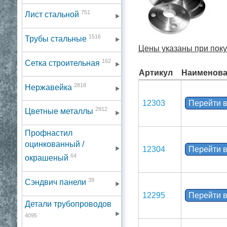
751
Лист стальной
1516
Трубы стальные
Цены указаны при покуп
162
Сетка строительная
Артикул
Наименова
2818
Нержавейка
12303
Перейти в
2912
Цветные металлы
Профнастил
оцинкованный /
12304
Перейти в
64
окрашеный
39
Сэндвич панели
12295
Перейти в
Детали трубопроводов
4095