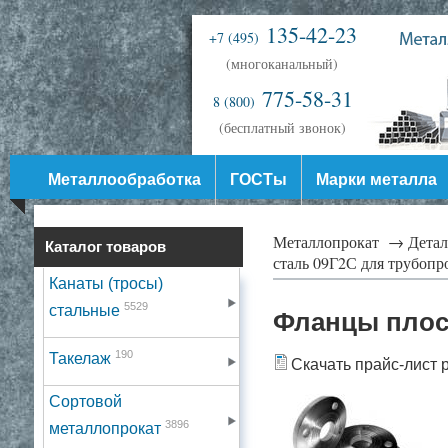
135-42-23
+7 (495)
(многоканальный)
775-58-31
8 (800)
(бесплатный звонок)
Металлообработка
ГОСТы
Марки металла
Металлопрокат →
Дета
Каталог товаров
сталь 09Г2С для трубоп
Канаты (тросы)
5529
стальные
Фланцы плоск
190
Такелаж
Скачать прайс-лист 
Сортовой
3896
металлопрокат