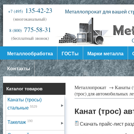
135-42-23
+7 (495)
(многоканальный)
775-58-31
8 (800)
(бесплатный звонок)
Металлообработка
ГОСТы
Марки металла
Контакты
Металлопрокат →
Канаты (
Каталог товаров
(трос) для автомобильных л
Канаты (тросы)
5529
стальные
Канат (трос) а
190
Такелаж
Скачать прайс-лист раз