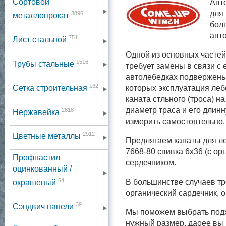
Сортовой
Авт
для
3896
металлопрокат
бол
авт
751
Лист стальной
Одной из основных частей
1516
Трубы стальные
требует замены в связи с 
автолебедках подвержены 
162
Сетка строительная
которых эксплуатация леб
каната стльного (троса) н
диаметр траса и его длин
2818
Нержавейка
измерить самостоятельно.
2912
Цветные металлы
Предлягаем канаты для ле
7668-80 свивка 6х36 (с ор
Профнастил
сердечником.
оцинкованный /
64
В большинстве случаев тр
окрашеный
органический сардечник, 
39
Сэндвич панели
Мы поможем выбрать подх
нужный размер, даоее вы 