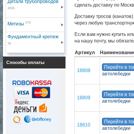
Детали трубопроводов
сделать доставку по Моск
4095
Доставку тросов (канатов
через любую транспортну
578
Метизы
Если вам нужно купить ил
Фундаментный крепеж
на нашу почту, мы обязат
39
Артикул
Наименовани
Способы оплаты
Перейти в т
18808
автолебедки
Перейти в т
18809
автолебедки
Перейти в т
18810
автолебедки