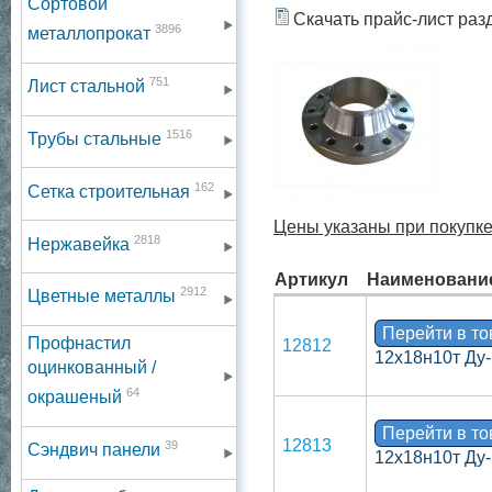
Сортовой
Скачать прайс-лист раз
3896
металлопрокат
751
Лист стальной
1516
Трубы стальные
162
Сетка строительная
Цены указаны при покупке 
2818
Нержавейка
Артикул
Наименовани
2912
Цветные металлы
Перейти в т
Профнастил
12812
12х18н10т Ду-
оцинкованный /
64
окрашеный
Перейти в т
12813
39
Сэндвич панели
12х18н10т Ду-