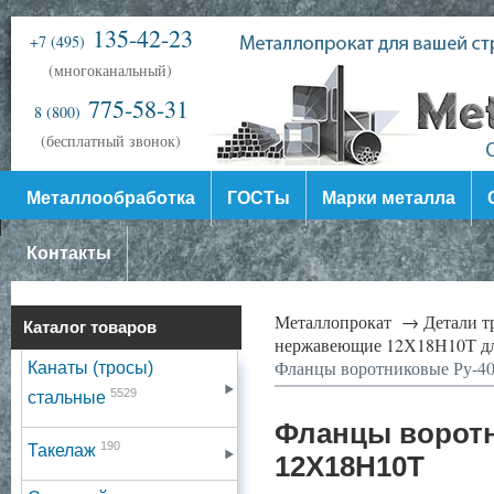
135-42-23
+7 (495)
(многоканальный)
775-58-31
8 (800)
(бесплатный звонок)
Металлообработка
ГОСТы
Марки металла
Контакты
Металлопрокат →
Детали 
Каталог товаров
нержавеющие 12Х18Н10Т дл
Фланцы воротниковые Ру-4
Канаты (тросы)
5529
стальные
Фланцы воротн
190
Такелаж
12Х18Н10Т