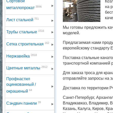
Сортовой
Коз
на 
3896
металлопрокат
бес
кач
751
Лист стальной
Мы готовы предложить ка
1516
Трубы стальные
моделей.
Предлагаемая нами проду
162
Сетка строительная
европейскому стандарту 
2818
Нержавейка
Поставка стальные канато
транспортной компанией 
2912
Цветные металлы
Для заказа троса для кра
отправляйте запросы на э
Профнастил
оцинкованный /
Доставка по территории Р
64
окрашеный
Санкт-Петербург, Архангел
39
Владикавказ, Владимир, Во
Сэндвич панели
Казань, Калуга, Киров, Кр