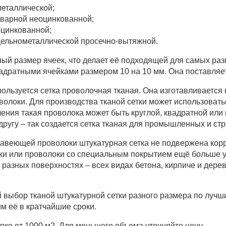
еталлической;
сварной неоцинкованной;
оцинкованной;
цельнометаллической просечно-вытяжной.
ный размер ячеек, что делает её подходящей для самых раз
вадратными ячейками размером 10 на 10 мм. Она поставляе
льзуется сетка проволочная тканая. Она изготавливается
волоки. Для производства тканой сетки может использовать
ения такая проволока может быть круглой, квадратной или
другу – так создается сетка тканая для промышленных и ст
жавеющей проволоки штукатурная сетка не подвержена кор
и или проволоки со специальным покрытием ещё больше ул
 разных поверхностях – всех видах бетона, кирпиче и дере
выбор тканой штукатурной сетки разного размера по лучш
м её в кратчайшие сроки.
пке от 1000 м2. Для меньшего объема уточняйте цену.