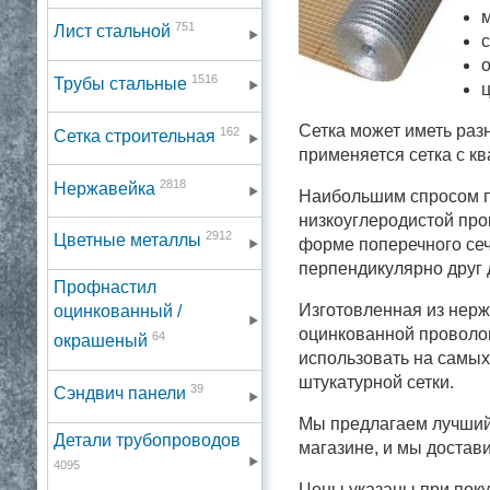
м
751
Лист стальной
1516
Трубы стальные
Сетка может иметь раз
162
Сетка строительная
применяется сетка с к
2818
Нержавейка
Наибольшим спросом по
низкоуглеродистой про
2912
Цветные металлы
форме поперечного сеч
перпендикулярно друг 
Профнастил
Изготовленная из нер
оцинкованный /
оцинкованной проволок
64
окрашеный
использовать на самых
штукатурной сетки.
39
Сэндвич панели
Мы предлагаем лучший 
Детали трубопроводов
магазине, и мы достави
4095
Цены указаны при поку