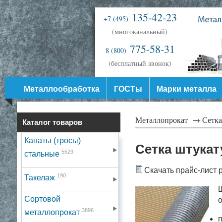
135-42-23
+7 (495)
(многоканальный)
775-58-31
8 (800)
(бесплатный звонок)
Металлообработка
ГОСТы
Марки металла
Металлопрокат →
Сетка
Каталог товаров
Канаты (тросы)
Сетка штукат
5529
стальные
Скачать прайс-лист 
190
Такелаж
Ш
Сортовой
о
3896
металлопрокат
п