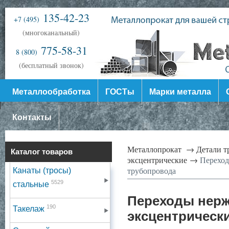
135-42-23
+7 (495)
(многоканальный)
775-58-31
8 (800)
(бесплатный звонок)
Металлообработка
ГОСТы
Марки металла
Контакты
Металлопрокат →
Детали 
Каталог товаров
эксцентрические →
Переход
трубопровода
Канаты (тросы)
5529
стальные
Переходы нерж
190
Такелаж
эксцентрическ