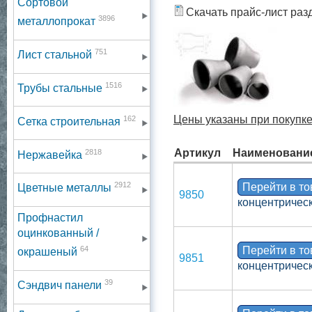
Сортовой
Скачать прайс-лист раз
3896
металлопрокат
751
Лист стальной
1516
Трубы стальные
162
Цены указаны при покупке 
Сетка строительная
2818
Артикул
Наименовани
Нержавейка
2912
Перейти в т
Цветные металлы
9850
концентрическ
Профнастил
оцинкованный /
64
Перейти в т
окрашеный
9851
концентрическ
39
Сэндвич панели