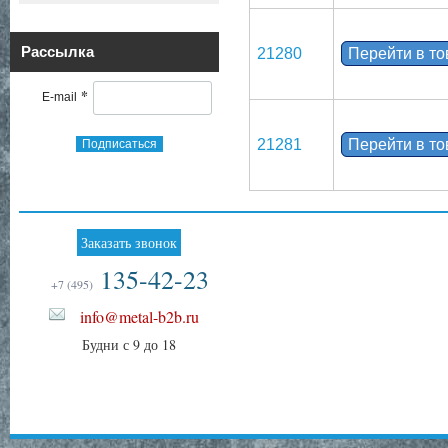
Рассылка
21280
Перейти в т
*
E-mail
21281
Перейти в т
Подписаться
Заказать звонок
135-42-23
+7 (495)
info@metal-b2b.ru
Будни с 9 до 18