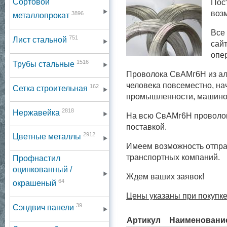
Сортовой
Пос
воз
3896
металлопрокат
Все
751
Лист стальной
сай
опе
1516
Трубы стальные
Проволока СвАМг6Н из ал
человека повсеместно, нач
162
Сетка строительная
промышленности, машинос
2818
Нержавейка
На всю СвАМг6Н проволок
поставкой.
2912
Цветные металлы
Имеем возможность отпра
транспортных компаний.
Профнастил
оцинкованный /
Ждем ваших заявок!
64
окрашеный
Цены указаны при покупке
39
Сэндвич панели
Артикул
Наименовани