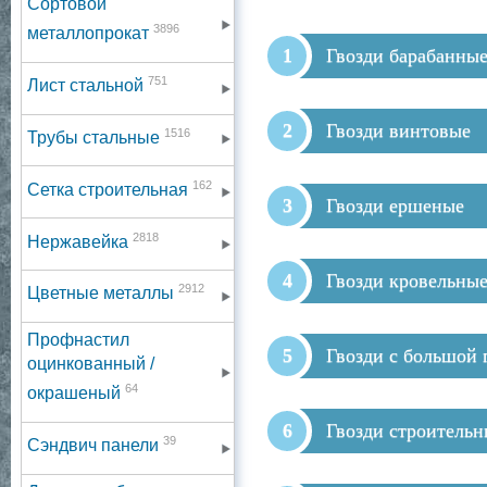
Сортовой
3896
металлопрокат
Гвозди барабанны
751
Лист стальной
Гвозди винтовые
1516
Трубы стальные
162
Сетка строительная
Гвозди ершеные
2818
Нержавейка
Гвозди кровельны
2912
Цветные металлы
Профнастил
Гвозди с большой 
оцинкованный /
64
окрашеный
Гвозди строительн
39
Сэндвич панели