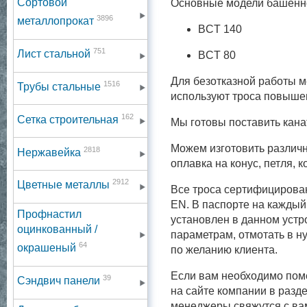
Сортовой
Основные модели башенн
3896
металлопрокат
BCT 140
751
Лист стальной
BCT 80
Для безотказной работы м
1516
Трубы стальные
используют троса повышен
162
Сетка строительная
Мы готовы поставить канат
Можем изготовить различн
2818
Нержавейка
оплавка на конус, петля, 
2912
Цветные металлы
Все троса сертифицирова
EN. В паспорте на каждый
Профнастил
установлен в данном устр
оцинкованный /
параметрам, отмотать в н
64
окрашеный
по желанию клиента.
Если вам необходимо поме
39
Сэндвич панели
на сайте компании в разде
менеджеры свяжутся с вам