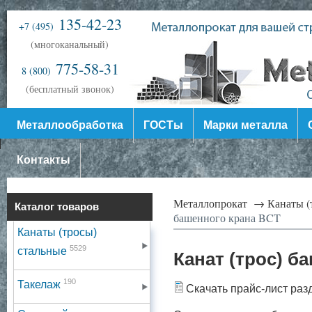
135-42-23
+7 (495)
(многоканальный)
775-58-31
8 (800)
(бесплатный звонок)
Металлообработка
ГОСТы
Марки металла
Контакты
Металлопрокат →
Канаты (
Каталог товаров
башенного крана BCT
Канаты (тросы)
5529
стальные
Канат (трос) б
190
Такелаж
Скачать прайс-лист раз