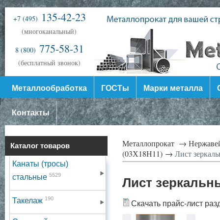
135-42-23
+7 (495)
(многоканальный)
775-58-31
8 (800)
(бесплатный звонок)
Металлообработка
ГОСТы
Марки металла
Контакты
Металлопрокат →
Нержаве
Каталог товаров
(03Х18Н11) →
Лист зеркал
Канаты (тросы)
5529
стальные
Лист зеркальн
190
Такелаж
Скачать прайс-лист раз