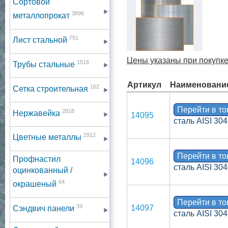
Сортовой
3896
металлопрокат
751
Лист стальной
Цены указаны при покупке
1516
Трубы стальные
Артикул
Наименовани
162
Сетка строительная
Перейти в т
2818
Нержавейка
14095
сталь AISI 30
2912
Цветные металлы
Перейти в т
Профнастил
14096
сталь AISI 30
оцинкованный /
64
окрашеный
Перейти в т
39
14097
Сэндвич панели
сталь AISI 30