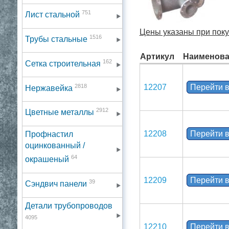
751
Лист стальной
Цены указаны при покуп
1516
Трубы стальные
Артикул
Наименова
162
Сетка строительная
2818
12207
Перейти в
Нержавейка
2912
Цветные металлы
12208
Перейти в
Профнастил
оцинкованный /
64
окрашеный
12209
Перейти в
39
Сэндвич панели
Детали трубопроводов
4095
12210
Перейти в