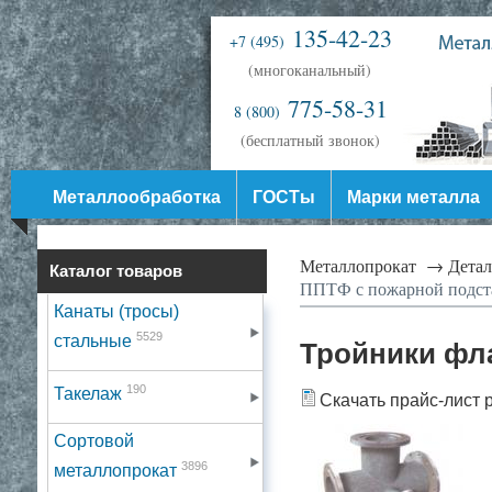
135-42-23
+7 (495)
(многоканальный)
775-58-31
8 (800)
(бесплатный звонок)
Металлообработка
ГОСТы
Марки металла
Металлопрокат →
Дета
Каталог товаров
ППТФ с пожарной подст
Канаты (тросы)
5529
стальные
Тройники фл
190
Такелаж
Скачать прайс-лист 
Сортовой
3896
металлопрокат