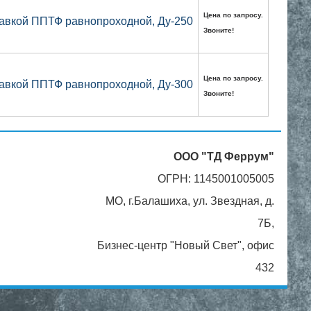
Цена по запросу.
авкой ППТФ равнопроходной, Ду-250
Звоните!
Цена по запросу.
авкой ППТФ равнопроходной, Ду-300
Звоните!
ООО "ТД Феррум"
ОГРН: 1145001005005
МО, г.Балашиха, ул. Звездная, д.
7Б,
Бизнес-центр "Новый Свет", офис
432