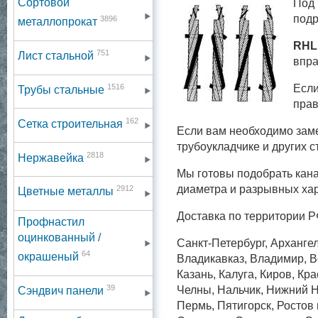
Сортовой
Под 
подр
3896
металлопрокат
RHLL
751
Лист стальной
впр
1516
Если
Трубы стальные
прав
162
Сетка строительная
Если вам необходимо заме
трубоукладчике и других 
2818
Нержавейка
Мы готовы подобрать кана
диаметра и разрывных хар
2912
Цветные металлы
Доставка по территории Р
Профнастил
оцинкованный /
Санкт-Петербург, Архангел
64
окрашеный
Владикавказ, Владимир, Во
Казань, Калуга, Киров, Кр
39
Челны, Нальчик, Нижний Н
Сэндвич панели
Пермь, Пятигорск, Ростов