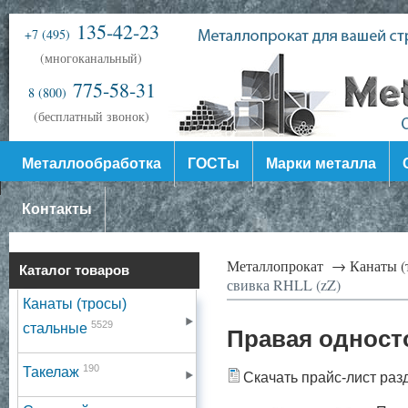
135-42-23
+7 (495)
(многоканальный)
775-58-31
8 (800)
(бесплатный звонок)
Металлообработка
ГОСТы
Марки металла
Контакты
Металлопрокат →
Канаты (
Каталог товаров
свивка RHLL (zZ)
Канаты (тросы)
5529
стальные
Правая одност
190
Такелаж
Скачать прайс-лист раз