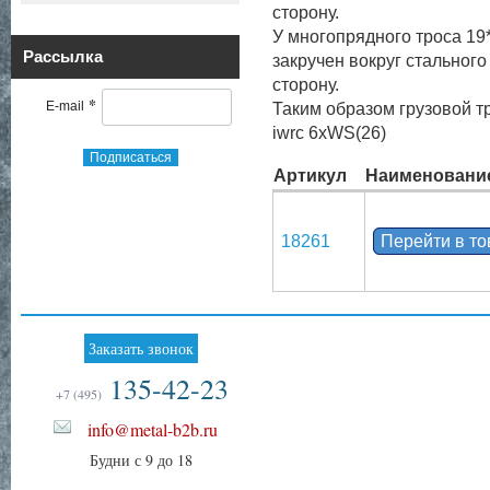
сторону.
У многопрядного троса 19*
Рассылка
закручен вокруг стального
сторону.
*
E-mail
Таким образом грузовой т
iwrc 6xWS(26)
Подписаться
Артикул
Наименовани
18261
Перейти в т
Заказать звонок
135-42-23
+7 (495)
info@metal-b2b.ru
Будни с 9 до 18