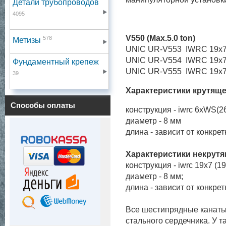
Детали трубопроводов
4095
V550 (Max.5.0 ton)
578
Метизы
UNIC UR-V553 IWRC 19х
UNIC UR-V554 IWRC 19х
Фундаментный крепеж
UNIC UR-V555 IWRC 19х
39
Характеристики крутяще
Способы оплаты
конструкция - iwrc 6xWS(2
диаметр - 8 мм
длина - зависит от конкре
Характеристики некрутя
конструкция - iwrc 19x7 (
диаметр - 8 мм;
длина - зависит от конкре
Все шестипрядные канаты 
стального сердечника. У т