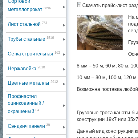
Сортовой
Скачать прайс-лист раз
3896
металлопрокат
На м
751
под
Лист стальной
серд
1516
Трубы стальные
Гру
162
Сетка строительная
Осн
8 мм – 50 м, 60 м, 80 м, 10
2818
Нержавейка
10 мм – 80 м, 100 м, 120 м
2912
Цветные металлы
Возможна поставка любой д
Профнастил
оцинкованный /
64
окрашеный
Грузовые троса канаты б
конструкции 19х7 или 35х
39
Сэндвич панели
Данный вид конструкции к
манипуляторной установк