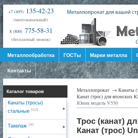
135-42-23
+7 (495)
(многоканальный)
775-58-31
8 (800)
(бесплатный звонок)
Металлообработка
ГОСТы
Марки металла
Контакты
Металлопрокат →
Канаты (
Каталог товаров
Канат (трос) для японских
Юник модель V550
Канаты (тросы)
5529
стальные
Трос (канат) д
190
Такелаж
Канат (трос) U