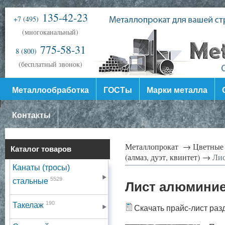
135-42-23
+7 (495)
(многоканальный)
775-58-31
8 (800)
(бесплатный звонок)
Металлообработка
ГОСТы
Марки металла
Контакты
Металлопрокат →
Цветные
Каталог товаров
(алмаз, дуэт, квинтет) →
Лис
Канаты (тросы)
5529
стальные
Лист алюмини
190
Такелаж
Скачать прайс-лист раз