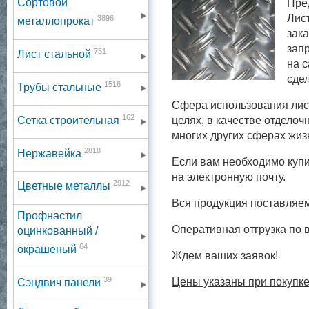
Сортовой
Пре
Лист
3896
металлопрокат
зака
зап
751
Лист стальной
на 
сде
1516
Трубы стальные
Сфера использования лист
162
Сетка строительная
целях, в качестве отделоч
многих других сферах жиз
2818
Нержавейка
Если вам необходимо купи
на электронную почту.
2912
Цветные металлы
Вся продукция поставляе
Профнастил
Оперативная отгрузка по 
оцинкованный /
64
окрашеный
Ждем ваших заявок!
39
Цены указаны при покупке
Сэндвич панели