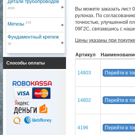
Детали трубопроводов
4095
Вы можете заказать лист 
рулонах. По согласованию
точностью, улучшенной пл
578
Метизы
09Г2С, связавшись с наш
Фундаментный крепеж
Цены указаны при покупке
39
Артикул
Наименовани
Способы оплаты
14803
Перейти в т
14802
Перейти в т
4196
Перейти в т