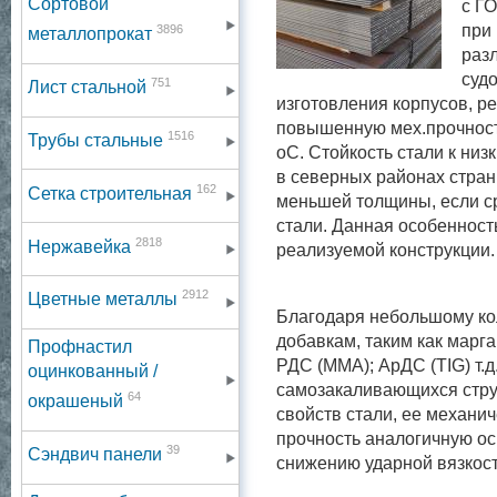
Сортовой
с Г
при
3896
металлопрокат
раз
суд
751
Лист стальной
изготовления корпусов, р
повышенную мех.прочность
1516
Трубы стальные
оС. Стойкость стали к ни
в северных районах стра
162
Сетка строительная
меньшей толщины, если ср
стали. Данная особенност
2818
Нержавейка
реализуемой конструкции.
2912
Цветные металлы
Благодаря небольшому кол
добавкам, таким как марг
Профнастил
РДС (ММА); АрДС (TIG) т.д
оцинкованный /
самозакаливающихся струк
64
окрашеный
свойств стали, ее механи
прочность аналогичную ос
39
Сэндвич панели
снижению ударной вязкости