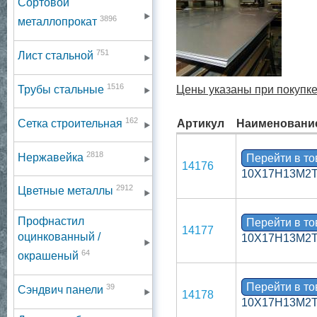
Сортовой
3896
металлопрокат
751
Лист стальной
1516
Трубы стальные
Цены указаны при покупке
162
Сетка строительная
Артикул
Наименовани
2818
Нержавейка
Перейти в т
14176
10Х17Н13М2Т 
2912
Цветные металлы
Профнастил
Перейти в т
14177
оцинкованный /
10Х17Н13М2Т 
64
окрашеный
Перейти в т
39
Сэндвич панели
14178
10Х17Н13М2Т 