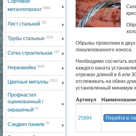
Сортовой
Сил
3896
металлопрокат
крес
751
Лист стальной
Обр
хол
1516
Трубы стальные
Обрывы проволоки в двух 
локализованного износа.
162
Сетка строительная
Необходимо сосчитать кол
2818
Нержавейка
каждого каната устанавли
отрезках длиной в 6 или 
2912
отслеживать на обеих дли
Цветные металлы
установленный минимум хо
Профнастил
Артикул
Наименовани
оцинкованный /
64
окрашеный
25994
Перейти в т
39
Сэндвич панели