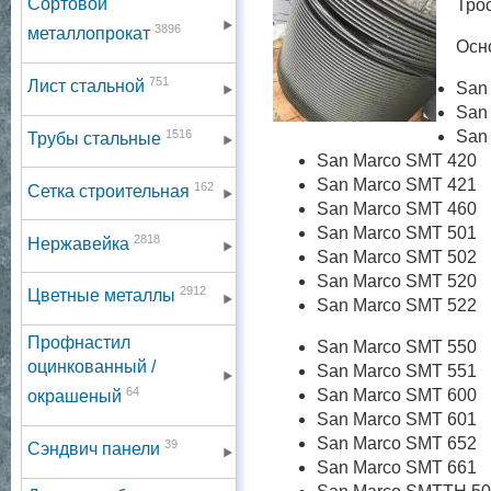
Сортовой
Тро
3896
металлопрокат
Осн
751
Лист стальной
San
San
1516
San
Трубы стальные
San Marco SMT 420
San Marco SMT 421
162
Сетка строительная
San Marco SMT 460
San Marco SMT 501
2818
Нержавейка
San Marco SMT 502
San Marco SMT 520
2912
Цветные металлы
San Marco SMT 522
Профнастил
San Marco SMT 550
оцинкованный /
San Marco SMT 551
64
San Marco SMT 600
окрашеный
San Marco SMT 601
San Marco SMT 652
39
Сэндвич панели
San Marco SMT 661