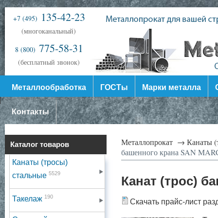
135-42-23
+7 (495)
(многоканальный)
775-58-31
8 (800)
(бесплатный звонок)
Металлообработка
ГОСТы
Марки металла
Контакты
Металлопрокат →
Канаты (
Каталог товаров
башенного крана SAN MA
Канаты (тросы)
5529
стальные
Канат (трос) 
190
Такелаж
Скачать прайс-лист раз