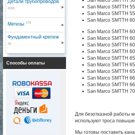
San Marco SMTTH 5
Детали трубопроводов
San Marco SMTTH 5
4095
San Marco SMTTH 5
San Marco SMTTH 6
578
Метизы
San Marco SMTTH 6
Фундаментный крепеж
San Marco SMTTH 6
39
San Marco SMTTH 6
San Marco SMTTH 6
San Marco SMTTH 6
Способы оплаты
San Marco SMTTH 6
San Marco SMTTH 6
San Marco SMTTH 6
San Marco SMTTH 6
San Marco SMTTH 7
Для безотказной работы м
используют троса повышен
Мы готовы поставить кан