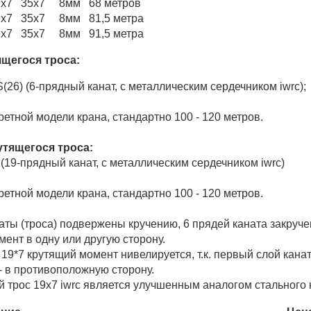
9х7 35х7
8мм
68 метров
9х7 35х7
8мм
81,5 метра
9х7 35х7
8мм
91,5 метра
ящегося троса:
S(26) (6-прядный канат, с металлическим сердечником iwrc);
кретной модели крана, стандартно 100 - 120 метров.
утящегося троса:
7 (19-прядный канат, с металлическим сердечником iwrc)
кретной модели крана, стандартно 100 - 120 метров.
ты (троса) подвержены кручению, 6 прядей каната закручен
ент в одну или другую сторону.
19*7 крутящий момент нивелируется, т.к. первый слой канат
 - в противоположную сторону.
й трос 19x7 iwrc является улучшенным аналогом стального 