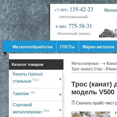
135-42-23
+7 (495)
(многоканальный)
775-58-31
8 (800)
(бесплатный звонок)
Металлообработка
ГОСТы
Марки металла
Металлопрокат →
Канат
Каталог товаров
Трос (канат) Unic - Юни
Канаты (тросы)
5529
стальные
Трос (канат) 
модель V500
190
Такелаж
Скачать прайс-лист 
Сортовой
3896
металлопрокат
Н