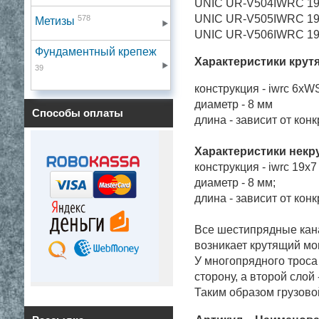
UNIC UR-V504
IWRC 1
UNIC UR-V505
IWRC 1
578
Метизы
UNIC UR-V506
IWRC 1
Фундаментный крепеж
Характеристики крут
39
конструкция - iwrc 6xW
диаметр - 8 мм
Способы оплаты
длина - зависит от кон
Характеристики некр
конструкция - iwrc 19x
диаметр - 8 мм;
длина - зависит от кон
Все шестипрядные кана
возникает крутящий мом
У многопрядного троса 
сторону, а второй слой
Таким образом грузово