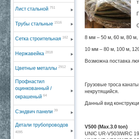
т
751
Лист стальной
Г
1516
Трубы стальные
О
8 мм – 50 м, 60 м, 80 м,
162
Сетка строительная
10 мм – 80 м, 100 м, 12
2818
Нержавейка
Возможна поставка любо
2912
Цветные металлы
Профнастил
Грузовые троса канаты
оцинкованный /
некрутящийся.
64
окрашеный
Данный вид конструкци
39
Сэндвич панели
Детали трубопроводов
V500 (Max.3.0 ton)
4095
UNIC UR-V503
IWRC 1