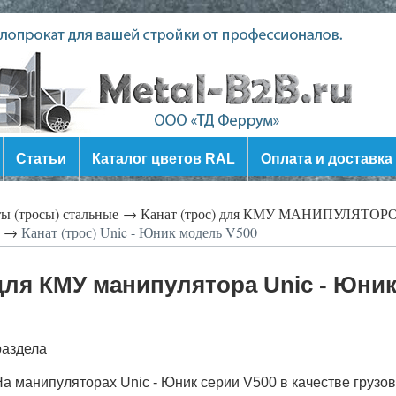
Статьи
Каталог цветов RAL
Оплата и доставка
ы (тросы) стальные →
Канат (трос) для КМУ МАНИПУЛЯТОР
к →
Канат (трос) Unic - Юник модель V500
для КМУ манипулятора Unic - Юник 
раздела
а манипуляторах Unic - Юник серии V500 в качестве грузо