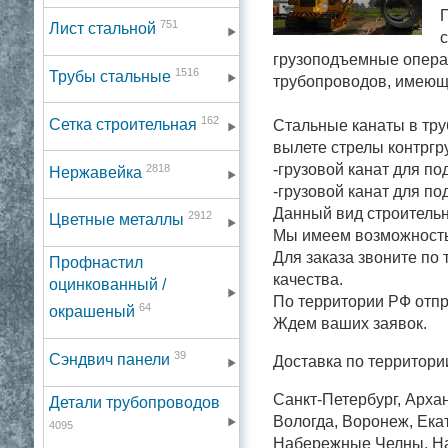
П
751
Лист стальной
с
грузоподъемные опера
1516
Трубы стальные
трубопроводов, имеющ
162
Сетка строительная
Стальные канаты в тру
вылете стрелы контргру
2818
-грузовой канат для по
Нержавейка
-грузовой канат для п
Данный вид строительн
2912
Цветные металлы
Мы имеем возможность 
Для заказа звоните по
Профнастил
качества.
оцинкованный /
По территории РФ отп
64
окрашеный
Ждем ваших заявок.
39
Сэндвич панели
Доставка по территори
Санкт-Петербург, Архан
Детали трубопроводов
Вологда, Воронеж, Екат
4095
Набережные Челны, Нал