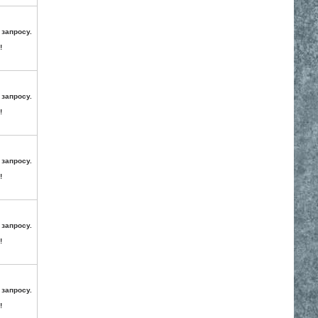
 запросу.
!
 запросу.
!
 запросу.
!
 запросу.
!
 запросу.
!