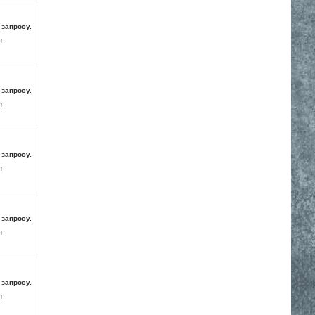
 запросу.
!
 запросу.
!
 запросу.
!
 запросу.
!
 запросу.
!