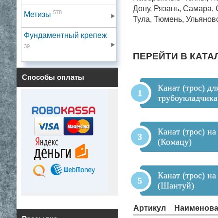
Дону, Рязань, Самара,
578
Метизы
Тула, Тюмень, Ульянов
Фундаментный крепеж
39
ПЕРЕЙТИ В КАТА
Способы оплаты
Канат (трос) дл
трубоукладчика
Канат (трос) н
(Комацу)
Канат (трос) на
(Шантуй)
Артикул
Наименова