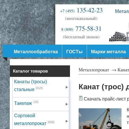
135-42-23
+7 (495)
(многоканальный)
775-58-31
8 (800)
(бесплатный звонок)
Металлообработка
ГОСТы
Марки металла
Металлопрокат →
Канат
Каталог товаров
Канаты (тросы)
Канат (трос
5529
стальные
Скачать прайс-лист 
190
Такелаж
К
Сортовой
н
т
3896
металлопрокат