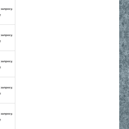
 запросу.
!
 запросу.
!
 запросу.
!
 запросу.
!
 запросу.
!