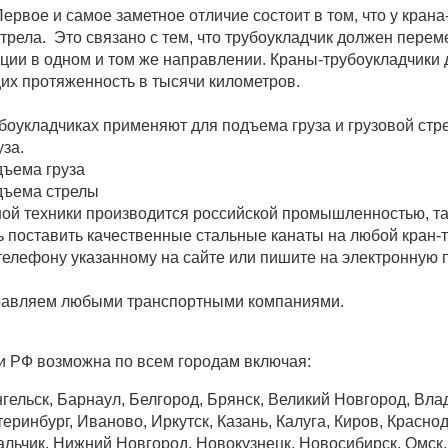
ервое и самое заметное отличие состоит в том, что у кра
трела.
Это связано с тем, что трубоукладчик должен пере
ции в одном и том же направлении. Краны-трубоукладчики
их протяженность в тысячи километров.
боукладчиках применяют для подъема груза и грузовой стр
за.
дъема груза
одъема стрелы
ой техники производится российской промышленностью, так
поставить качественные стальные канаты на любой кран-т
 телефону указанному на сайте или пишите на электронную 
равляем любыми транспортными компаниями.
и РФ возможна по всем городам включая:
гельск, Барнаул, Белгород, Брянск, Великий Новгород, Вла
еринбург, Иваново, Иркутск, Казань, Калуга, Киров, Краснод
ьчик, Нижний Новгород, Новокузнецк, Новосибирск, Омск, О