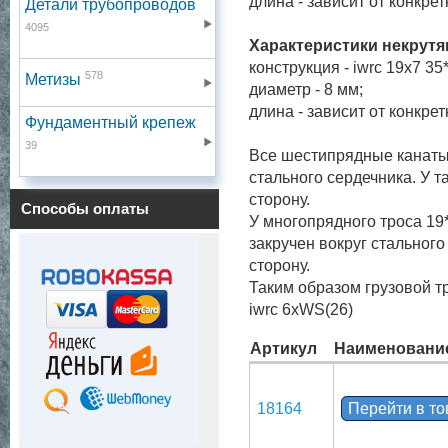
длина - зависит от конкре
Детали трубопроводов
4095
Характеристики некрутя
конструкция - iwrc 19x7 35
578
Метизы
диаметр - 8 мм;
длина - зависит от конкре
Фундаментный крепеж
39
Все шестипрядные канаты 
стального сердечника. У т
сторону.
Способы оплаты
У многопрядного троса 19*
закручен вокруг стального
сторону.
Таким образом грузовой т
iwrc 6xWS(26)
Артикул
Наименовани
18164
Перейти в т