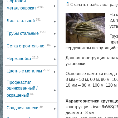
Сортовой
Скачать прайс-лист раз
3896
металлопрокат
На 
751
2,6 
Лист стальной
уста
1516
Трубы стальные
Гру
пре
162
Сетка строительная
сердечником некрутящийс
2818
Данная конструкция канат
Нержавейка
установки.
2912
Цветные металлы
Основные намотки всегда 
8 мм – 50 м, 60 м, 80 м, 10
Профнастил
10 мм – 80 м, 100 м, 120 м
оцинкованный /
64
окрашеный
Характеристики крутяще
конструкция - iwrc 6xWS(2
39
Сэндвич панели
диаметр - 8 мм