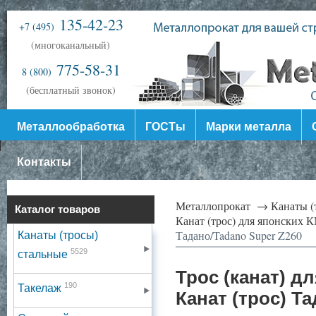
135-42-23
+7 (495)
(многоканальный)
775-58-31
8 (800)
(бесплатный звонок)
Металлообработка
ГОСТы
Марки металла
Контакты
Металлопрокат →
Канаты (
Каталог товаров
Канат (трос) для японских
Тадано/Tadano Super Z260
Канаты (тросы)
5529
стальные
Трос (канат) д
190
Такелаж
Канат (трос) Т