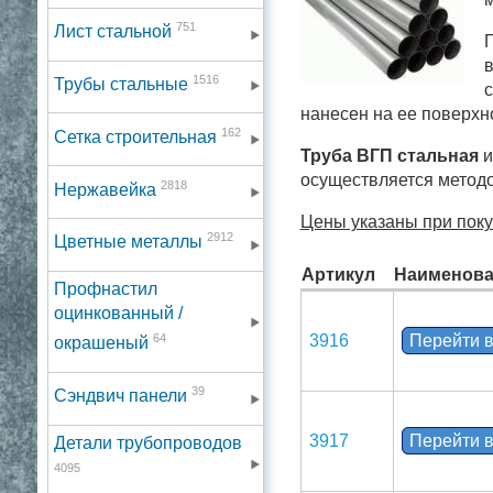
751
Лист стальной
Г
в
1516
Трубы стальные
с
нанесен на ее поверхн
162
Сетка строительная
Труба ВГП стальная
и
осуществляется методо
2818
Нержавейка
Цены указаны при покуп
2912
Цветные металлы
Артикул
Наименова
Профнастил
оцинкованный /
64
3916
Перейти в
окрашеный
39
Сэндвич панели
3917
Перейти в
Детали трубопроводов
4095