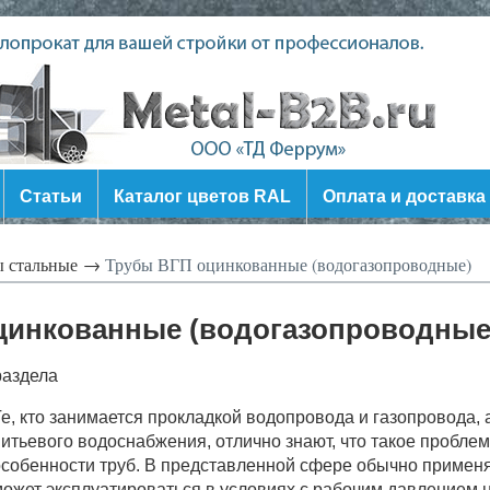
Статьи
Каталог цветов RAL
Оплата и доставка
ы стальные →
Трубы ВГП оцинкованные (водогазопроводные)
цинкованные (водогазопроводные
раздела
е, кто занимается прокладкой водопровода и газопровода, 
итьевого водоснабжения, отлично знают, что такое пробле
собенности труб. В представленной сфере обычно применя
ожет эксплуатироваться в условиях с рабочим давлением 