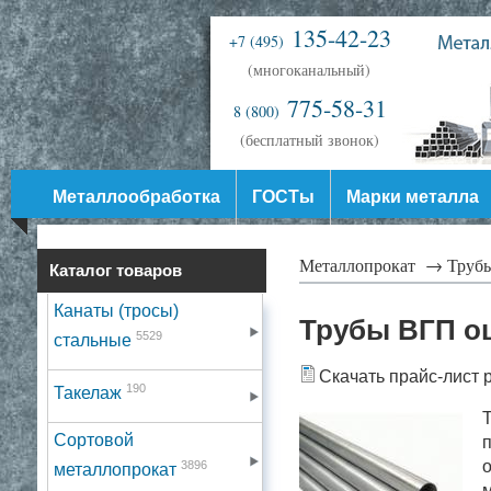
135-42-23
+7 (495)
(многоканальный)
775-58-31
8 (800)
(бесплатный звонок)
Металлообработка
ГОСТы
Марки металла
Металлопрокат →
Труб
Каталог товаров
Канаты (тросы)
Трубы ВГП о
5529
стальные
Скачать прайс-лист 
190
Такелаж
Т
Сортовой
п
о
3896
металлопрокат
м