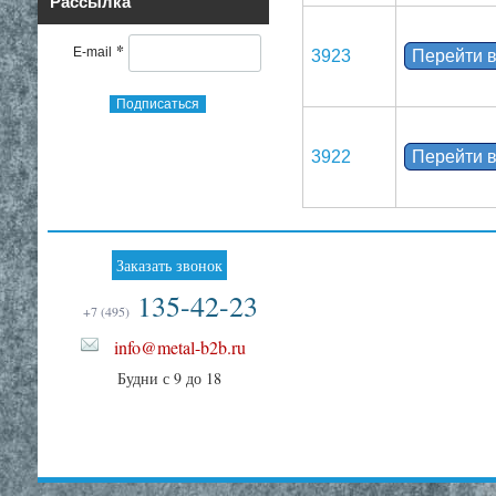
Рассылка
*
E-mail
3923
Перейти в
Подписаться
3922
Перейти в
Заказать звонок
135-42-23
+7 (495)
info@metal-b2b.ru
Будни с 9 до 18