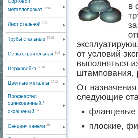
Сортовой
в 
3896
металлопрокат
тр
за
751
Лист стальной
от
1516
Трубы стальные
эксплуатирующ
от условий экс
162
Сетка строительная
выполняться и
2818
Нержавейка
штампования, 
2912
Цветные металлы
От назначения
следующие ста
Профнастил
оцинкованный /
фланцевые
64
окрашеный
плоские, ф
39
Сэндвич панели