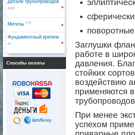
эллиптическ
Детали трубопроводов
4095
сферически
578
Метизы
поворотные
Фундаментный крепеж
Заглушки флан
39
работе в широ
давления. Бла
Способы оплаты
стойких сортов
воздействию а
применяются в
трубопроводов
При менее экс
успехом приме
приварные пло