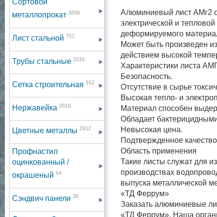
Сортовой
Алюминиевый лист АМг2 от
3896
металлопрокат
электрической и тепловой
деформируемого материа
751
Лист стальной
Может быть произведен и
действием высокой темпе
1516
Трубы стальные
Характеристики листа АМ
Безопасность.
162
Сетка строительная
Отсутствие в сырье токси
Высокая тепло- и электро
2818
Нержавейка
Материал способен выдер
Обладает бактерицидными
2912
Невысокая цена.
Цветные металлы
Подтвержденное качество
Область применения
Профнастил
Такие листы служат для и
оцинкованный /
производствах водопровод
64
окрашеный
выпуска металлической м
«ТД Феррум»
39
Сэндвич панели
Заказать алюминиевые ли
«ТД Феррум». Наша орган