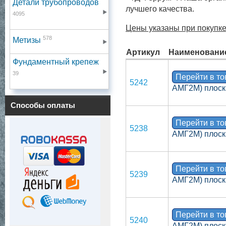
Детали трубопроводов
лучшего качества.
4095
Цены указаны при покупке
578
Метизы
Артикул
Наименовани
Фундаментный крепеж
39
Перейти в т
5242
АМГ2М) плоск
Способы оплаты
Перейти в т
5238
АМГ2М) плоск
Перейти в т
5239
АМГ2М) плоск
Перейти в т
5240
АМГ2М) плоск