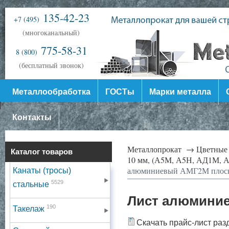
135-42-23
+7 (495)
(многоканальный)
775-58-31
8 (800)
(бесплатный звонок)
Металлообработка
ГОСТы
Марки металла
Контакты
Металлопрокат →
Цветные
Каталог товаров
10 мм, (А5М, А5Н, АД1М
алюминиевый АМГ2М плос
Канаты (тросы)
5529
стальные
Лист алюмини
190
Такелаж
Скачать прайс-лист раз