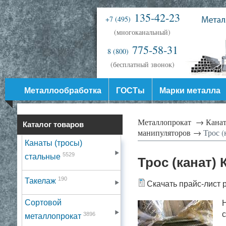
135-42-23
+7 (495)
(многоканальный)
775-58-31
8 (800)
(бесплатный звонок)
Металлообработка
ГОСТы
Марки металла
Металлопрокат →
Канат
Каталог товаров
манипуляторов →
Трос (
Канаты (тросы)
5529
стальные
Трос (канат)
190
Такелаж
Скачать прайс-лист 
Сортовой
Н
с
3896
металлопрокат