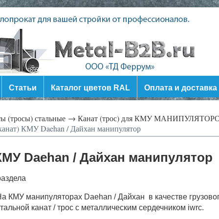
Статьи
Каталог цветов RAL
Оплата и доставка
ы (тросы) стальные →
Канат (трос) для КМУ МАНИПУЛЯТОР
канат) КМУ Daehan / Дайхан манипулятор
 КМУ Daehan / Дайхан манипулятор
раздела
а КМУ манипуляторах Daehan / Дайхан в качестве грузово
тальной канат / трос с металлическим сердечником iwrc.