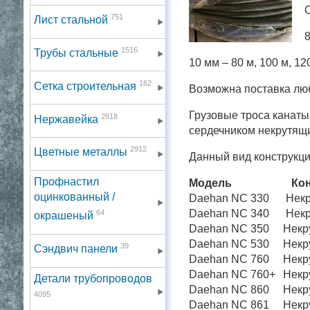
О
751
Лист стальной
8
1516
Трубы стальные
10 мм – 80 м, 100 м, 12
162
Сетка строительная
Возможна поставка любо
Грузовые троса канаты
2818
Нержавейка
сердечником некрутящ
2912
Цветные металлы
Данный вид конструкци
Профнастил
Модель
Кон
оцинкованный /
Daehan NC 330
Некр
Daehan NC 340
Некр
64
окрашеный
Daehan NC 350
Некр
Daehan NC 530
Некр
39
Сэндвич панели
Daehan NC 760
Некр
Daehan NC 760+
Некр
Детали трубопроводов
Daehan NC 860
Некр
4095
Daehan NC 861
Некр