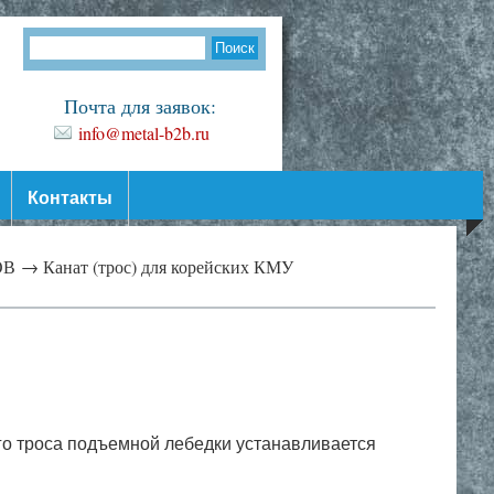
Почта для заявок:
info@metal-b2b.ru
Контакты
ОВ →
Канат (трос) для корейских КМУ
го троса подъемной лебедки устанавливается