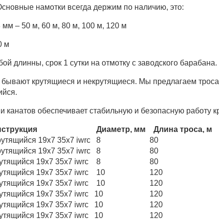
сновные намотки всегда держим по наличию, это:
 мм – 50 м, 60 м, 80 м, 100 м, 120 м
0 м
й длинны, срок 1 сутки на отмотку с заводского барабана.
 бывают крутящиеся и некрутящиеся. Мы предлагаем троса 
ийся.
и канатов обеспечивает стабильную и безопасную работу к
струкция
Диаметр, мм
Длина троса, м
утящийся 19х7 35х7 iwrc
8
80
утящийся 19х7 35х7 iwrc
8
80
утящийся 19х7 35х7 iwrc
8
80
утящийся 19х7 35х7 iwrc
10
120
утящийся 19х7 35х7 iwrc
10
120
утящийся 19х7 35х7 iwrc
10
120
утящийся 19х7 35х7 iwrc
10
120
утящийся 19х7 35х7 iwrc
10
120