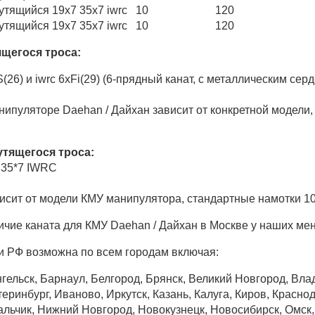
утящийся 19х7 35х7 iwrc
10
120
утящийся 19х7 35х7 iwrc
10
120
ящегося троса:
(26) и iwrc 6xFi(29) (6-прядный канат, с металлическим серд
нипуляторе Daehan / Дайхан зависит от конкретной модели,
утящегося троса:
7 35*7 IWRC
висит от модели КМУ манипулятора, стандартные намотки 10
ичие каната для КМУ Daehan / Дайхан в Москве у наших ме
и РФ возможна по всем городам включая:
гельск, Барнаул, Белгород, Брянск, Великий Новгород, Вла
еринбург, Иваново, Иркутск, Казань, Калуга, Киров, Краснод
ьчик, Нижний Новгород, Новокузнецк, Новосибирск, Омск, О