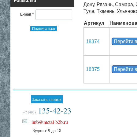
Рассылка
Дону, Рязань, Самара,
Тула, Тюмень, Ульянов
*
E-mail
Артикул
Наименова
Подписаться
18374
Перейти в
18375
Перейти в
Заказать звонок
135-42-23
+7 (495)
info@metal-b2b.ru
Будни с 9 до 18