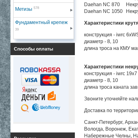
Daehan NC 870
Некр
578
Метизы
Daehan NC 1050
Некр
Фундаментный крепеж
Характеристики крут
39
конструкция - iwrc 6xWS
диаметр - 8, 10
длина троса на КМУ ма
Способы оплаты
Характеристики некр
конструкция - iwrc 19x
диаметр - 8, 10
длина троса каната за
Звоните уточняйте нал
Доставка по территори
Санкт-Петербург, Архан
Вологда, Воронеж, Екат
Набережные Челны, Нал