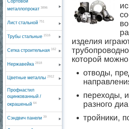
Сортовой
ис
3896
металлопрокат
со
во
751
Лист стальной
ра
1516
Трубы стальные
изделия играю
трубопроводно
162
Сетка строительная
которой можно
2818
Нержавейка
отводы, пр
2912
Цветные металлы
направления
Профнастил
переходы, 
оцинкованный /
разного диа
64
окрашеный
тройники, п
39
Сэндвич панели